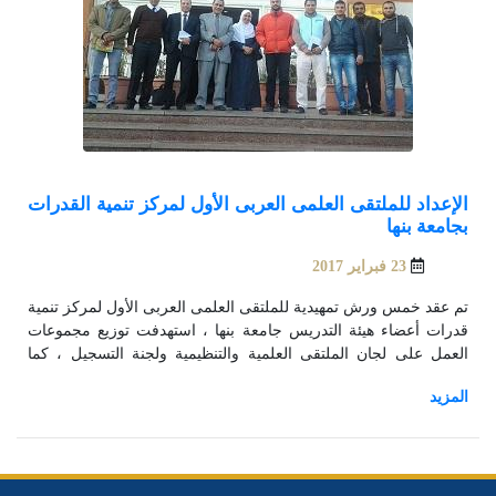
الإعداد للملتقى العلمى العربى الأول لمركز تنمية القدرات
بجامعة بنها
23 فبراير 2017
تم عقد خمس ورش تمهيدية للملتقى العلمى العربى الأول لمركز تنمية
قدرات أعضاء هيئة التدريس جامعة بنها ، استهدفت توزيع مجموعات
العمل على لجان الملتقى العلمية والتنظيمية ولجنة التسجيل ، كما
استهدفت الورش إعادة النظر فى توصيف البرامج التدريبية وتوزيعها
على الأيام الثلاث للتدريب ، وكذلك صياغة إستمارة تحديد الإحتياجات
التدريبية لأعضاء هيئة التدريس ومعاونيهم وطلاب الدراسات العليا
والإداريين ، واختتمت ورش الإعداد بوضع تصور لمقترحات تطوير
منظومة التدريبب بشكل يشمل المدرب والمتدرب وبيئة التدريب.