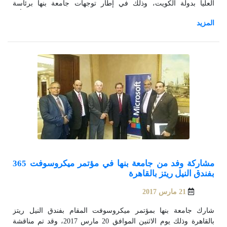
العليا بدولة الكويت، وذلك في إطار توجهات جامعة بنها برئاسة
الدكتور/ السيد القاضي في تفعيل التعليم والتدريب عن بعد. حيث أكد
الدكتور/ هشام أبوالعينين - نائب رئيس الجامعة لشئون الدراسات العليا
والبحوث، أن جامعة بنها تعمل علي تطوير منظومة التدريب ومواكبة
التقدم الجاري في هذا المجال والإستفادة من التطورات التقنية في
مجال التدريب عن بعد، موضحاً أن ذلك في إطار تنفيذ أهداف الخطه
الإستراتيجية للجامعة وجذب الوافدين من خلال استخدام تكنولوجيا
المعلومات في التعليم والتدريب عن بعد.
مشاركة وفد من جامعة بنها في مؤتمر ميكروسوفت 365
بفندق النيل ريتز بالقاهرة
21 مارس 2017
شارك جامعة بنها بمؤتمر ميكروسوفت المقام بفندق النيل ريتز
بالقاهرة وذلك يوم الاثنين الموافق 20 مارس 2017، وقد تم مناقشة