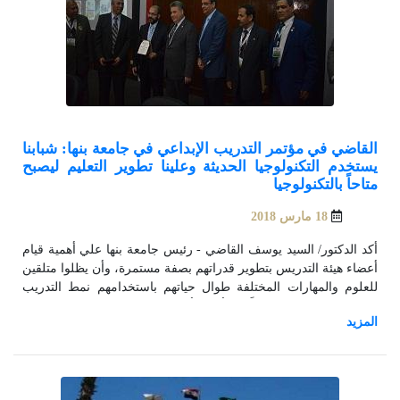
القاضي في مؤتمر التدريب الإبداعي في جامعة بنها: شبابنا
يستخدم التكنولوجيا الحديثة وعلينا تطوير التعليم ليصبح
متاحاً بالتكنولوجيا
18 مارس 2018
أكد الدكتور/ السيد يوسف القاضي - رئيس جامعة بنها علي أهمية قيام
أعضاء هيئة التدريس بتطوير قدراتهم بصفة مستمرة، وأن يظلوا متلقين
للعلوم والمهارات المختلفة طوال حياتهم باستخدامهم نمط التدريب
والتعليم المستمر، مشيراً إلي أهمية أن يكون عضو هيئة التدريس قدوة
للطلاب، وأن يطبق منهج التعليم التفاعلي في العملية التعليمية، وألا
يكون هو المصدر الوحيد للعلم ويوجه الطلاب إلي البحث العلمي
المرتبطة نتائجه بأخلاقيات مجتمعنا، واستخدام التكنولوجيا الحديثة في
العملية التعليمية.