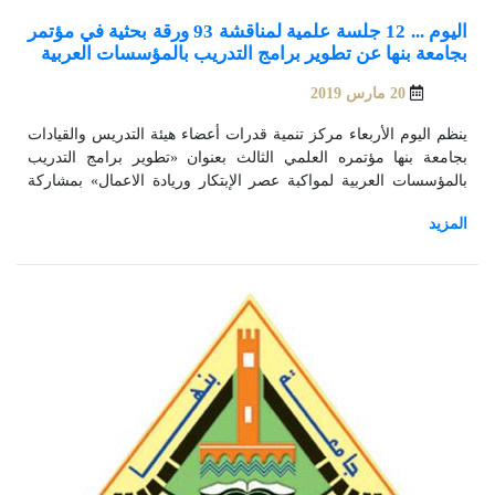
اليوم ... 12 جلسة علمية لمناقشة 93 ورقة بحثية في مؤتمر
بجامعة بنها عن تطوير برامج التدريب بالمؤسسات العربية
20 مارس 2019
ينظم اليوم الأربعاء مركز تنمية قدرات أعضاء هيئة التدريس والقيادات
بجامعة بنها مؤتمره العلمي الثالث بعنوان «تطوير برامج التدريب
بالمؤسسات العربية لمواكبة عصر الإبتكار وريادة الاعمال» بمشاركة
وفود من 8 دول عربية بالإضافة إلي المشاركين من الجامعات
المصرية، وذلك تحت رعاية الدكتور/ خالد عبدالغفار - وزير التعليم
العالي والبحث العلمي والدكتور/ علاء عبدالحليم - محافظ القليوبية
والدكتور/ جمال السعيد - رئيس الجامعة والدكتور/ حسين المغربي -
نائب رئيس الجامعة لشئون التعليم والطلاب.
الإعلان الوارد