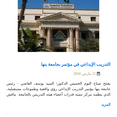
التدريب الإبداعي في مؤتمر بجامعة بنها
15 مارس 2018
يفتتح صباح اليوم الخميس الدكتور/ السيد يوسف القاضي - رئيس
جامعة بنها مؤتمر التدريب الإبداعي رؤي واقعية وطموحات مستقبلية،
الذي ينظمه مركز تنمية قدرات أعضاء هيئه التدريس بالجامعة. يناقش
المؤتمر في جلساته التي تمتد ليوم واحد موزعة علي أربع ورش عمل،
عدد من الموضوعات في مقدمتها منظومة التدريب الإبداعى ويتضمن
مفهوم التدريب وأهميته, والتحديات التى تواجه عملية التدريب فى كافة
المؤسسات, والأبعاد النفسية لمنظومة التدريب وسمات المدرب