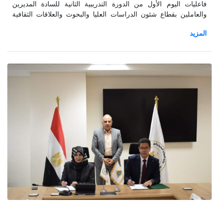
فاعليات اليوم الأول من الدورة التدريبية الثانية للسادة المديرين
والعاملين بقطاع شئون الدراسات العليا والبحوث والعلاقات الثقافية
بإدارة الجامعة وكلياتها، حاضر في اليوم الأول للتدريب الأستاذه
الدكتوره منى هجرس - أمين مساعد المجلس الأعلى للجامعات،
بعنوان العلاقات الثقافية والإستراتيجية الوطنية للتعليم العالي والبحث
العلمي، جاء ذلك بحضور دكتور جيهان عبد الهادي نائب الدراسات العليا
والبحوث ودكتور ابراهيم راجح المشرف على مركز إعداد القادة
والدكتور احمد نجيب نائب المشرف على المركز.