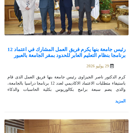
رئيس جامعة بنها يكرم فريق العمل المشارك في اعتماد 12
برنامجا بنظام التعليم العابر للحدود بمقر الجامعة بالعبور
29 يوليو 2026
كرم الدكتور ناصر الجيزاوى رئيس جامعة بنها فريق العمل الذى قام
باستيفاء متطلبات الاعتماد الاكاديمي لعدد 12 برنامجا دراسيا بالجامعة،
والذى يضم سبعة برامج بكالوريوس بكلية الحاسبات والذكاء
الاصطناعى،وخمس برامج بكالوريوس بكلية التجارة لمنح درجات
مزدوجة بنظام التعليم العابر للحدود بالتعاون مع الشريك البريطاني
بمقر الجامعة بالعبور، وذلك في اطار اتفاقية الشراكة بين جامعة بنها
وجامعة كانتبرى كريست تشرش البريطانية.