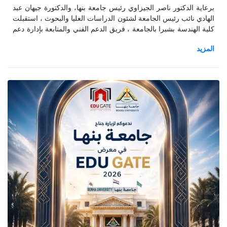
برعاية الدكتور ناصر الجيزاوي رئيس جامعة بنها، والدكتورة جيهان عبد
الهادي نائب رئيس الجامعة لشئون الدراسات العليا والبحوث ، استقبلت
كلية الهندسة بشبرا بالجامعة ، فريق الدعم الفني والمتابعة بإدارة دعم
التميز بوحدة إدارة المشروعات تطويرالتعليم العالي لاستلام دعم
المشروعات الابتكارية لطلاب التعليم العالي الدورة الخامسة .