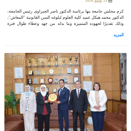
29 يوليو 2026
كرم مجلس جامعة بنها برئاسة الدكتور ناصر الجيزاوى رئيس الجامعة،
الدكتور محمد هيكل عميد كلية العلوم لبلوغه السن القانونية "المعاش"،
وذلك تقديرًا لجهوده المتميزة وما بذله من جهد وعطاء طوال فترة
عمادته للكلية.