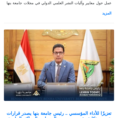
عمل حول معايير وآليات النشر العلمي الدولي في مجلات جامعة بنها
والتى نظمها صندوق البحوث العلمية ، بحضور الدكتور عادل نبيل مدير
المكتبة الرقمية بجامعة بنها ،وأعضاء هيئة التدريس بالجامعة ، وحاضر
في الورشة الأستاذ محمد صلاح مدير منصة الدوريات العلمية ببنك
المعرفة المعرفة المصري .
تعزيزًا للأداء المؤسسي .. رئيس جامعة بنها يصدر قرارات