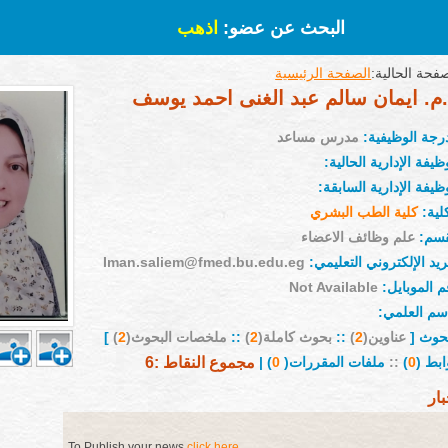
البحث عن عضو:
اذهب
فحة الحالية:
الصفحة الرئيسية
م. ايمان سالم عبد الغنى احمد يوسف
درجة الوظيفية:
مدرس مساعد
ظيفة الإدارية الحالية:
ظيفة الإدارية السابقة:
لية:
كلية الطب البشري
قسم:
علم وظائف الاعضاء
ريد الإلكتروني التعليمي:
Iman.saliem@fmed.bu.edu.eg
م الموبايل:
Not Available
إسم العلمي:
بحوث [
عناوين(
2
)
::
بحوث كاملة(
2
)
::
ملخصات البحوث(
2
)
]
ابط (
0
)
::
ملفات المقررات(
0
) |
مجموع النقاط :6
بار
To Publish your news
click here