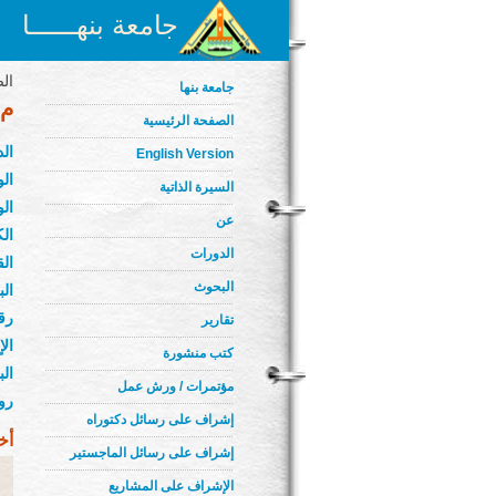
جامعة بنهــــــا
الص
جامعة بنها
م.
الصفحة الرئيسية
ال
English Version
الو
السيرة الذاتية
الو
عن
الك
الدورات
ال
البحوث
الب
رق
تقارير
ال
كتب منشورة
ال
مؤتمرات / ورش عمل
رو
إشراف على رسائل دكتوراه
أخ
إشراف على رسائل الماجستير
الإشراف على المشاريع