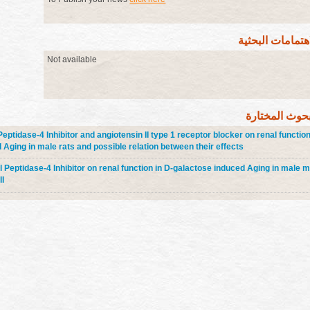
اهتمامات البحثية
Not available
بحوث المختارة
Peptidase-4 Inhibitor and angiotensin II type 1 receptor blocker on renal function
Aging in male rats and possible relation between their effects
yl Peptidase-4 Inhibitor on renal function in D-galactose induced Aging in male 
II