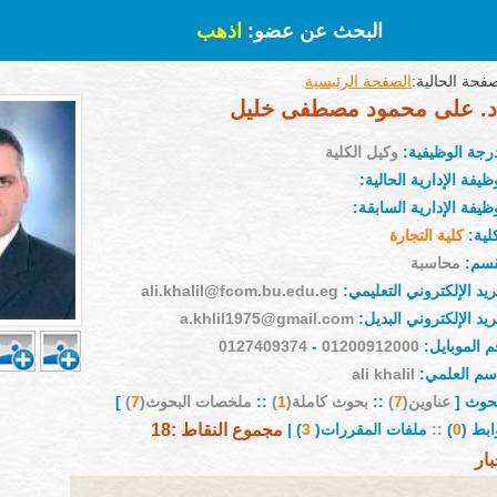
البحث عن عضو:
اذهب
فحة الحالية:
الصفحة الرئيسية
د. على محمود مصطفى خليل
درجة الوظيفية:
وكيل الكلية
ظيفة الإدارية الحالية:
ظيفة الإدارية السابقة:
لية:
كلية التجارة
قسم:
محاسبة
ريد الإلكتروني التعليمي:
ali.khalil@fcom.bu.edu.eg
ريد الإلكتروني البديل:
a.khlil1975@gmail.com
م الموبايل:
01200912000
-
0127409374
إسم العلمي:
ali khalil
بحوث [
عناوين(
7
)
::
بحوث كاملة(
1
)
::
ملخصات البحوث(
7
)
]
ابط (
0
)
::
ملفات المقررات(
3
) |
مجموع النقاط :18
بار