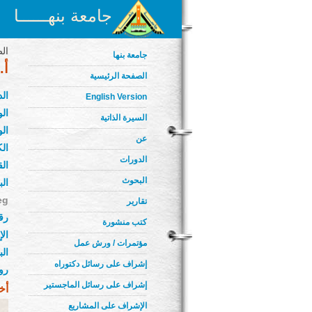
جامعة بنهــــــا
الص
جامعة بنها
أ.
الصفحة الرئيسية
ال
English Version
الو
السيرة الذاتية
الو
عن
الك
الدورات
ال
البحوث
الب
eg
تقارير
رق
كتب منشورة
ال
مؤتمرات / ورش عمل
ال
إشراف على رسائل دكتوراه
رو
إشراف على رسائل الماجستير
أخ
الإشراف على المشاريع