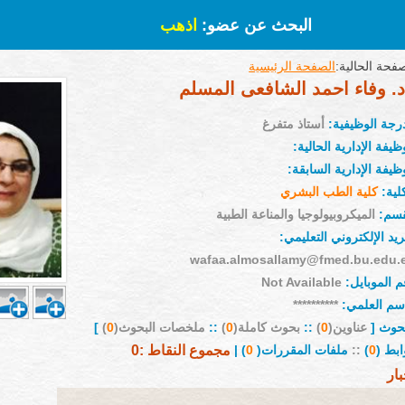
البحث عن عضو:
اذهب
فحة الحالية:
الصفحة الرئيسية
د. وفاء احمد الشافعى المسلم
درجة الوظيفية:
أستاذ متفرغ
ظيفة الإدارية الحالية:
ظيفة الإدارية السابقة:
لية:
كلية الطب البشري
قسم:
الميكروبيولوجيا والمناعة الطبية
ريد الإلكتروني التعليمي:
wafaa.almosallamy@fmed.bu.edu.
م الموبايل:
Not Available
إسم العلمي:
**********
بحوث [
عناوين(
0
)
::
بحوث كاملة(
0
)
::
ملخصات البحوث(
0
)
]
ابط (
0
)
::
ملفات المقررات(
0
) |
مجموع النقاط :0
بار