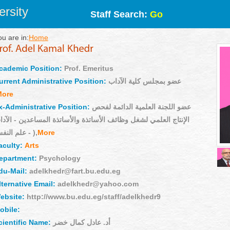
rsity
Staff Search:
Go
ou are in:
Home
cademic Position:
Prof. Emeritus
urrent Administrative Position:
عضو بمجلس كلية الآداب
More
x-Administrative Position:
عضو اللجنة العلمية الدائمة لفحص
الإنتاج العلمي لشغل وظائف الأساتذة والأساتذة المساعدين - الآد
- علم النفس ),
More
aculty:
Arts
epartment:
Psychology
du-Mail:
adelkhedr@fart.bu.edu.eg
lternative Email:
adelkhedr@yahoo.com
ebsite:
http://www.bu.edu.eg/staff/adelkhedr9
obile:
cientific Name:
أد. عادل كمال خضر