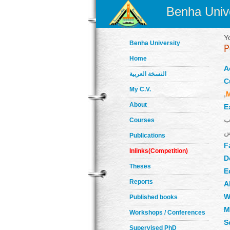
Benha Unive
Y
Benha University
Home
A
النسخة العربية
C
My C.V.
,
About
E
اب
Courses
Publications
F
Inlinks(Competition)
D
Theses
E
Reports
A
W
Published books
M
Workshops / Conferences
S
Supervised PhD