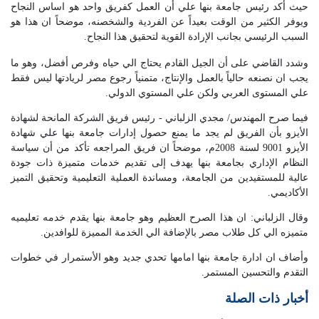
حيث أكد رئيس جامعة بنها علي أن العمل كفريق واحد هو اساس النجاح
ويوفر الكثير من الوقت بعيداً عن الفردية والشخصنه، موضحاً ان هذا هو
السبب الرئيسي بجانب الإرادة القوية لتحقيق هذا النجاح.
وشدد القاضي على أن الجيل القادم يحتاج الي حياه وفرص أفضل، وهو ما
يجب ان نصنعه حالياً بالعمل والإنتاج، متمنياً رجوع مصر لريادتها ليس فقط
علي المستوى العربي ولكن علي المستوي الدولي.
فيما صرح المهندس/ مجدي الزلباني - رئيس فريق الشركة المانحة لشهادة
الأيزو بأن الفريق لم يجد ما يمنع حصول إدارات جامعة بنها علي شهادة
الأيزو 9001 لسنة 2008م، موضحاً ان فريق المراجعه تأكد من أن سياسة
النظام الإداري بجامعة بنها يهدف إلى تقديم خدمات متميزة ذات جودة
عالية للمستفيدين من الجامعة، ومساندة العملية التعليمية وتحقيق التميز
الأكاديمي.
وقال الزلباني: ان هذا الصرح العظيم وهو جامعة بنها يقدم خدمه تعليميه
متميزه الي كل طلاب مصر بالإضافة الي الخدمة المميزة للوافدين.
وأضاف ان ادارة جامعة بنها امامها تحدي جديد وهو الأستمرار في خطوات
التقدم والتحسين المستمر.
أخبار ذات الصلة