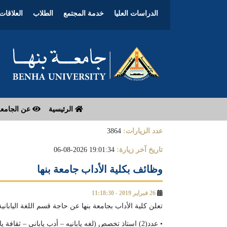
الدراسات العليا
خدمة المجتمع
الطلاب
العلاقات 
الرئيسية
عن الجامع
عدد الزيارات:
3864
تاريخ آخر زيارة:
19:01:34 2026-08-06
وظائف بكلية الأداب جامعة بنها
26 فبراير 2019 - 11:18:30
تعلن كلية الأداب بجامعة بنها عن حاجة قسم اللغة الياباني
• عدد(2) استاذ تخصص (لغه يابانيه – أدب يابانى – ثقافة يابانية).