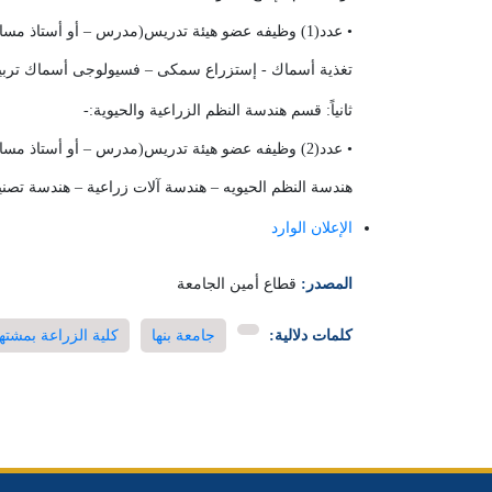
• عدد(1) وظيفه عضو هيئة تدريس(مدرس – أو أستاذ مساعد – أو أستاذ) لكل تخصص من التخصصات التالية:
تغذية أسماك - إستزراع سمكى – فسيولوجى أسماك تربي
ثانياً: قسم هندسة النظم الزراعية والحيوية:-
• عدد(2) وظيفه عضو هيئة تدريس(مدرس – أو أستاذ مساعد) لكل تخصص من التخصصات التالية:-
هندسة النظم الحيويه – هندسة آلات زراعية – هندسة تصني
الإعلان الوارد
المصدر:
قطاع أمين الجامعة
كلمات دلالية:
جامعة بنها
كلية الزراعة بمشته