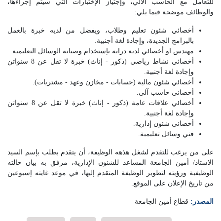
للتعامل مع الحاسب الآلي، وإجتياز الإختبارات التي سيتم إجراءها،
والوظائف موضحة فيما يلي:
أخصائي شئون تعليم وطلاب، ويفضل من لديه خبرة بالعمل
بالبرامج الجديدة، وإجادة لغة أجنبية.
مهندس او أخصائي لدية دراية بإستخدام وصيانة الوسائل التعليمية.
أخصائي نشاط رياضي (ذكور - إناث) خبرة لا تقل عن 8 سنواتن
وإجادة لغة أجنبية.
أخصائي شئون مالية (حسابات - مخازن وعهد - مشتريات).
أخصائي حاسب آلي.
أخصائي علاقات عامة (ذكور - إناث) خبرة لا تقل عن 8 سنواتن
وإجادة لغة أجنبية.
أخصائي شئون إدارية.
فني وسائل تعليمية.
على من يرغب للتقدم لشغل هذهه الوظيفة، أن يتقدم بطلب بإسم السيد
الاستاذ/ أمين الجامعة المساعد للشئون الإدارية، مرفق به بيان حالته
الوظيفية ورؤيته لتطوير الوظيفة المتقدم إليها، في موعد غايته إسبوعين
من تاريخ الإعلان على الموقع.
المصدر:
قطاع أمين الجامعة