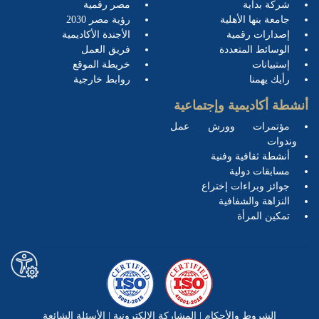
شركة بداية
مصر رقمية
جامعة بنها الأهلية
رؤية مصر 2030
إصدارات رقمية
الأجندة الأكاديمية
الوسائط المتعددة
فريق العمل
إستبيانات
خريطة الموقع
رأيك يهمنا
روابط خارجية
أنشطة أكاديمية وإجتماعية
مؤتمرات وورش عمل
وندوات
أنشطة ثقافية وفنية
مسابقات دولية
جوائز وبراءات إختراع
النزاهة والشفافية
تمكين المرأة
الشروط والأحكام
|
المشاركة الإلكترونية
|
الأسئلة الشائعة