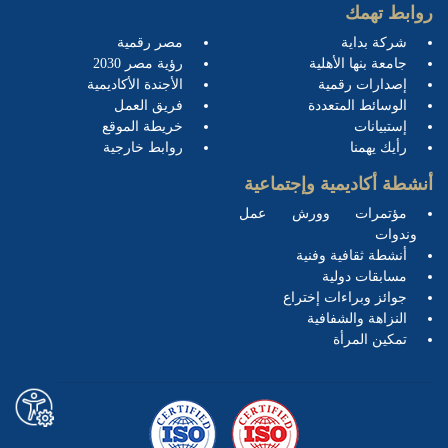
روابط تهمك
شركة بداية
مصر رقمية
جامعة بنها الأهلية
رؤية مصر 2030
إصدارات رقمية
الأجندة الأكاديمية
الوسائط المتعددة
فريق العمل
إستبيانات
خريطة الموقع
رأيك يهمنا
روابط خارجية
أنشطة أكاديمية وإجتماعية
مؤتمرات وورش عمل
وندوات
أنشطة ثقافية وفنية
مسابقات دولية
جوائز وبراءات إختراع
النزاهة والشفافية
تمكين المرأة