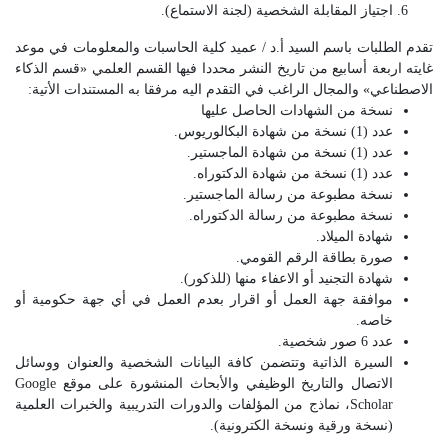
اجتياز المقابلة الشخصية (لجنة الاستماع).
تقدم الطلبات باسم السيد أ.د / عميد كلية الحاسبات والمعلومات في موعد
غايته اربعة أسابيع من تاريخ النشر محددا فيها القسم العلمي «قسم الذكاء
الاصطناعي» والمجال الراغب في التقدم اليه مرفقا به المستندات الأتية:
نسخة من الشهادات الحاصل عليها
عدد (1) نسخة من شهادة البكالوريوس.
عدد (1) نسخة من شهادة الماجستير.
عدد (1) نسخة من شهادة الدكتوراه.
نسخة مطبوعة من رسالة الماجستير.
نسخة مطبوعة من رسالة الدكتوراه.
شهادة الميلاد.
صورة بطاقة الرقم القومي.
شهادة التجنيد أو الاعفاء منها (للذكور).
موافقة جهة العمل أو اقرار بعدم العمل في أي جهة حكومية أو
خاصه.
عدد 6 صور شخصية.
السيرة الذاتية وتتضمن كافة البيانات الشخصية والعنوان ووسائل
الاتصال والتاريخ الوظيفي والأبحاث المنشورة على موقع Google
Scholar، نماذج من المؤلفات والدورات التدريبية والخبرات العلمية
(نسخة ورقية ونسخة الكترونية).