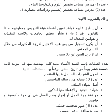
- عدد (1) مدرس مساعد تخصص علوم وتكنولوجيا البناء .
- عدد (2) مدرس مساعد تخصص (تصميم ودراسات معمارية ) .
وذلك بالشروط الآتية:
أن ينطبق عليهم قواعد تعيين أعضاء هيئة التدريس ومعاونيهم طبقا
للقانون رقم ( 49 ) بشأن تنظيم الجامعات ولائحته التنفيذية
والقوانين المعدلة له.
أن يكون تسجيل من يقع عليه الاختيار لدرجة الدكتوراه من خلال
القسم المختص
ان لا يزيد السن عن 30 سنة .
تقدم الطلبات بإسم السيد الأستاذ عميد كلية الهندسة ببنها فى موعد غايته
خمسة عشر يوماً من تاريخ النشر مرفقاً بها المستندات التالية:
اصول الشهادات الحاصل عليها المتقدم.
عدد ( 3 ) نسخة من رسالة الماجستير.
أصل شهادة الميلاد.
شهادة التجنيد أو الإعفاء منها للذكور.
موافقة جهة العمل أو إقرار بعدم العمل فى أى جهة حكومية أو
خاصة.
عدد ( 6 ) صور شخصية حديثة.
صورة بطاقة الرقم القومى.