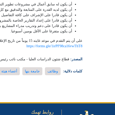
أن يكون له سابق أعمال في مشروعات تطوير التعل
أن يكون لديه القدرة على المتابعة والتدقيق مع كل
أن يكون قادرا على الإشراف على كافة التفاصيل ال
أن يكون قادرا على إعداد التقارير الخاصة بالمشرو
أن يكون قادرا على دعم وتدريب مدراء المشاريع با
أن يكون متفرغا على الأقل يومين أسبوعيا.
على أن يتم التقدم في موعد غايته 15 يوماً من تاريخ الإعلان على الموقع وذلك من خلال الرابط التالي:
https://forms.gle/1irPF98ca16vwThT8
المصدر:
قطاع شئون الدراسات العليا - مكتب نائب رئيس 
كلمات دلالية:
وظائف
جامعة بنها
أعضاء هيئة 
روابط تهمك