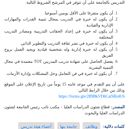
التدريس بالجامعة على أن تتوفر في المرشح الشروط التالية:
أن يكون متفرغا على الأقل يومين أسبوعيا.
أن يكون له خبرة في التدريب بمجال تنمية القدرات والمهارات
الإدارية والقيادية .
أن يكون له خبرة في إعداد الحقائب التدريبية ومصادر التدريب
المختلفة .
أن يكون له خبرة في نشر ثقافة التدريب والتطوير الذاتي.
أن يكون له خبرة إدارية وله شخصية قيادية ويجيد العمل بروح
الفريق
يفضل الحاصل على شهادة تدريب المدربين TOT معتمدة في مجال
التنمية البشرية.
أن يكون له خبرة في فن التعامل وحل المشكلات وإدارة الأزمات.
على أن يتم التقدم في موعد غايته 15 يوماً من تاريخ الإعلان على الموقع
وذلك من خلال الرابط التالي:
https://forms.gle/2B9BkVD6CaiSRz4U6
المصدر:
قطاع شئون الدراسات العليا - مكتب نائب رئيس الجامعة لشئون
الدراسات العليا والبحوث
كلمات دلالية:
وظائف
جامعة بنها
أعضاء هيئة تدريس