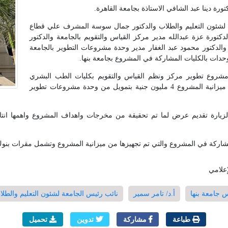
ورة دينا عبد الشافي الاستاذة بجامعة القاهرة.
ة لشئون التعليم والطلاب والدكتور جمال سوسة المشرف علي قطاع
لدكتورة عزة عبدالله مدير مركز القياس والتقويم بالجامعة والدكتور
والدكتور محمود عبد الغفار مدير وحدة مشروعات التطوير بالجامعة
وحدات بالكليات المشاركة في المشروع بجامعة بنها.
 مشروع تطوير مركز ونظم القياس والتقويم بكليات الطب البشري
وهندسة بنها والتربية النوعية والتربية الرياضية حيث تبلغ ميزانية المشروع 4 مليون جنية بتمويل من وحدة مشروعات تطوير
الزيارة تقديم عرض لما تم تحقيقة من مخرجات واهداف المشروع واهمها انتاج 
مشاركة في المشروع والتي تم تجهيزها من ميزانية المشروع وتشمل مقرات بنوك 
إعلامي
س جامعة بنها
أ.د/ تامر سمير
نائب رئيس الجامعة لشئون التعليم والطلا
طباعة
مشاركة
تدوين
تحميل