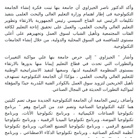
وأكد الدكتور ناصر الجيزاوي أن جامعة بنها تبنت فكرة إنشاء الجامعة
التكنولوجية فى إطار اهتمام وزارة التعليم العالى والبحث العلمى بتنفيذ
تكليفات الرئيس عبد الفتاح السيسي رئيس الجمهورية بالارتقاء وتطوير
التعليم العالي والبحث العلمي، والعمل على تحقيق إتاحة التعليم لكافة
الفئات المجتمعية وتأهيل الشباب لسوق العمل وتجهيزهم على أعلى
مستوى للمنافسة في السوق المحلية والدولية، من خلال إنشاء الجامعات
التكنولوجية.
وأشار " الجيزاوي " إلي حرص جامعة بنها علي مواكبة التغييرات
والتطورات التي تحدث في قطاع التعليم إيمانا منها بدورها بالارتقاء
بمستوى المنظومة التعليمية لديها، وسعيها لتنفيذ الاستراتيجية الوطنية
للتعليم العالي والبحث العلمي ، مؤكدًا أن الجامعة التكنولوجية تستهدف
تأهيل الخريجين لتزويد سوق العمل بالكوادر الفنية المُدربة جيدًا والمؤهلة
لمواكبة التطورات الحديثة في المجال الصناعي.
وأضاف رئيس الجامعة أن الجامعة التكنولوجية الجديدة سوف تضم كليتين
هما كلية التكنولوجيا الصناعية وتضم عدد من البرامج وهم " برنامج
تكنولوجيا الصناعات الكيميائية ، وبرنامج تكنولوجيا الأثاث، وبرنامج
تكنولوجيا الموضة، وبرنامج تكنولوجيا الميديا الرقمية ، وبرنامج تكنولوجيا
التصنيع الرقمي ، وبرنامج تكنولوجيا التصنيع الغذائي، وبرنامج تكنولوجيا
أنظمة التحكم الصناعية ، وبرنامج تكنولوجيا الذكاء الاصطناعي ، وبرنامج