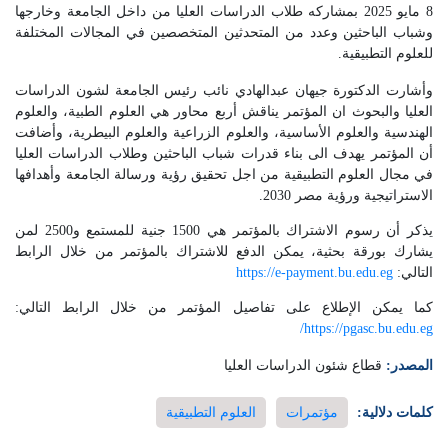
8 مايو 2025 بمشاركه طلاب الدراسات العليا من داخل الجامعة وخارجها
وشباب الباحثين وعدد من المتحدثين المتخصصين في المجالات المختلفة
للعلوم التطبيقية.
وأشارت الدكتورة جيهان عبدالهادي نائب رئيس الجامعة لشون الدراسات
العليا والبحوث ان المؤتمر يناقش أربع محاور هي العلوم الطبية، والعلوم
الهندسية والعلوم الأساسية، والعلوم الزراعية والعلوم البيطرية، وأضافت
أن المؤتمر يهدف الى بناء قدرات شباب الباحثين وطلاب الدراسات العليا
في مجال العلوم التطبيقية من اجل تحقيق رؤية ورسالة الجامعة وأهدافها
الاستراتيجية ورؤية مصر 2030.
يذكر أن رسوم الاشتراك بالمؤتمر هي 1500 جنية للمستمع و2500 لمن
يشارك بورقة بحثية، يمكن الدفع للاشتراك بالمؤتمر من خلال الرابط
التالي:
https://e-payment.bu.edu.eg
كما يمكن الإطلاع على تفاصيل المؤتمر من خلال الرابط التالي:
https://pgasc.bu.edu.eg/
المصدر:
قطاع شئون الدراسات العليا
كلمات دلالية:
مؤتمرات
العلوم التطبيقية