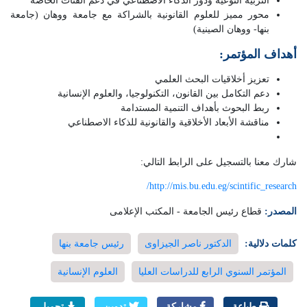
التربية النوعية ودور الذكاء الاصطناعي في دعم الفئات الخاصة
محور مميز للعلوم القانونية بالشراكة مع جامعة ووهان (جامعة
بنها- ووهان الصينية)
أهداف المؤتمر:
تعزيز أخلاقيات البحث العلمي
دعم التكامل بين القانون، التكنولوجيا، والعلوم الإنسانية
ربط البحوث بأهداف التنمية المستدامة
مناقشة الأبعاد الأخلاقية والقانونية للذكاء الاصطناعي
شارك معنا بالتسجيل على الرابط التالي:
http://mis.bu.edu.eg/scintific_research/
المصدر:
قطاع رئيس الجامعة - المكتب الإعلامى
كلمات دلالية:
الدكتور ناصر الجيزاوى
رئيس جامعة بنها
المؤتمر السنوي الرابع للدراسات العليا
العلوم الإنسانية
طباعة
مشاركة
تدوين
تحميل