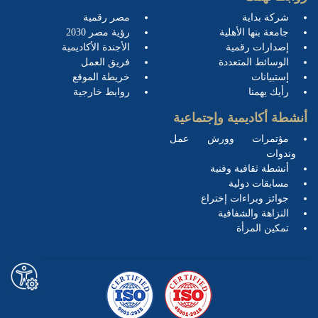
شركة بداية
مصر رقمية
جامعة بنها الأهلية
رؤية مصر 2030
إصدارات رقمية
الأجندة الأكاديمية
الوسائط المتعددة
فريق العمل
إستبيانات
خريطة الموقع
رأيك يهمنا
روابط خارجية
أنشطة أكاديمية وإجتماعية
مؤتمرات وورش عمل
وندوات
أنشطة ثقافية وفنية
مسابقات دولية
جوائز وبراءات إختراع
النزاهة والشفافية
تمكين المرأة