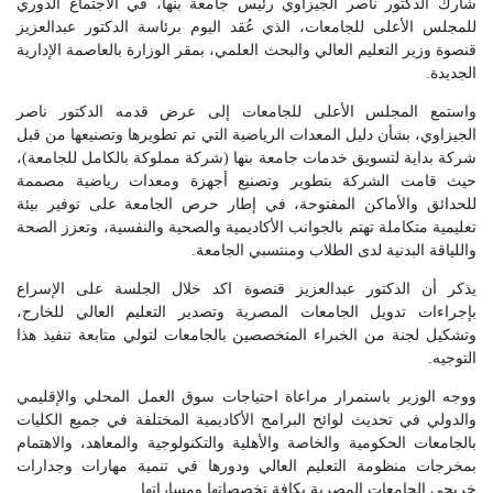
شارك الدكتور ناصر الجيزاوي رئيس جامعة بنها، في الاجتماع الدوري
للمجلس الأعلى للجامعات، الذي عُقد اليوم برئاسة الدكتور عبدالعزيز
قنصوة وزير التعليم العالي والبحث العلمي، بمقر الوزارة بالعاصمة الإدارية
الجديدة.
واستمع المجلس الأعلى للجامعات إلى عرض قدمه الدكتور ناصر
الجيزاوي، بشأن دليل المعدات الرياضية التي تم تطويرها وتصنيعها من قبل
شركة بداية لتسويق خدمات جامعة بنها (شركة مملوكة بالكامل للجامعة)،
حيث قامت الشركة بتطوير وتصنيع أجهزة ومعدات رياضية مصممة
للحدائق والأماكن المفتوحة، في إطار حرص الجامعة على توفير بيئة
تعليمية متكاملة تهتم بالجوانب الأكاديمية والصحية والنفسية، وتعزز الصحة
واللياقة البدنية لدى الطلاب ومنتسبي الجامعة.
يذكر أن الدكتور عبدالعزيز قنصوة اكد خلال الجلسة على الإسراع
بإجراءات تدويل الجامعات المصرية وتصدير التعليم العالي للخارج،
وتشكيل لجنة من الخبراء المتخصصين بالجامعات لتولي متابعة تنفيذ هذا
التوجيه.
ووجه الوزير باستمرار مراعاة احتياجات سوق العمل المحلي والإقليمي
والدولي في تحديث لوائح البرامج الأكاديمية المختلفة في جميع الكليات
بالجامعات الحكومية والخاصة والأهلية والتكنولوجية والمعاهد، والاهتمام
بمخرجات منظومة التعليم العالي ودورها في تنمية مهارات وجدارات
خريجي الجامعات المصرية بكافة تخصصاتها ومساراتها.