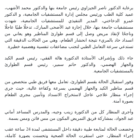
برعاية الدكتور ناصر الجيزاوي رئيس جامعة بنها والدكتور محمد الأشهب،
عميد كلية الطب ورئيس مجلس إدارة المستشفيات الجامعية، و الدكتور
عمرو الدخاخني، المدير التنفيذي للمستشفيات الجامعية، شهدت
مستشفيات جامعة بنها، خلال إجازة عيد الأضحى المبارك، تدخلًا طبيًا عاجلًا
وناجحًا لإنقاذ مريض وصل إلى قسم طوارئ المناظير وهو يعاني من
انسداد حاد بالمريء نتيجة انحشار الطعام، وهي من الحالات الدقيقة التي
تستدعي سرعة التعامل الطبي لتجنب مضاعفات تنفسية وهضمية خطيرة.
جاء ذلك وبإشراف الأستاذة الدكتورة هالة الفقي، رئيس قسم الكبد
والجهاز الهضمي، والدكتور حاتم سمير، رئيس قسم الطوارئ
بالمستشفيات الجامعية.
وفور استقبال الحالة بقسم الطوارئ، تعامل معها فريق طبي متخصص من
قسم مناظير الكبد والجهاز الهضمي بسرعة وكفاءة عالية، حيث جرى
إجراء منظار علاجي عاجل لاستخراج الانسداد وتأمين مجرى الطعام
بصورة آمنة.
وأجرى المنظار كل من الدكتورة زينب وجيه، والمدرس المساعد أماني
عبد الجواد، بمشاركة فريق التمريض المكون من مس فاتن ومس بسمة.
وخضعت الحالة لمتابعة طبية دقيقة داخل المستشفى لمدة 24 ساعة عقب
إجراء المنظار، حتى استقرت الحالة الصحية وتحسنت بصورة كاملة،