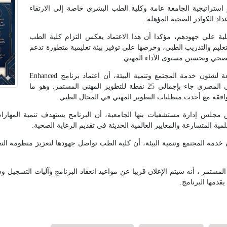
 استراتيجية الجامعة عامة وكلية الطب البشري خاصة إلى الارتقاء
داد الكوادر الصحية المؤهلة.
ية علي جهودهم، مؤكدا أن هذا الاعتماد يعكس التزام كلية الطب
لتعليم والتدريب الطبي، وحرصها على توفير بيئة تعليمية متطورة تدعم
الصحي وتحسين مستوى الأداء المهني.
من جانبه أوضح الدكتور طه عاشور نائب رئيس الجامعة لشئون خدمة المجتمع وتنمية البيئة، أن اعتماد برنامج Enhanced
Complementary Training Program من المجلس الصحي المصري جاء بإجمالي 25 نقطة للتطوير المهني المستمر. وهو ما
افقه مع أحدث متطلبات التطوير المهني في المجال الطبي.
لس إدارة مستشفيات بنها الجامعية، أن البرنامج يستهدف تنمية المهارات ا
مية المتسارعة والمعايير العالمية الحديثة في تقديم الرعاية الصحية.
خدمة المجتمع وتنمية البيئة، أن كلية الطب تواصل جهودها لتعزيز منظومة التع
ستمر ، أنه سيتم الإعلان قريبا عن مواعيد انعقاد البرنامج وآليات التسجيل وشر
قدمها البرنامج.