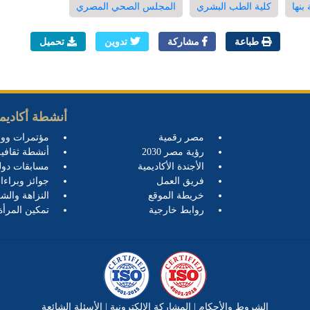
بنها
كلية الطب البشري
المجلس الصحي المصري
طباعة
مشاركة
تدوين
تحميل
أنشطة أكاديمي
مصر رقمية
مؤتمرات وو
رؤية مصر 2030
أنشطة ثقافية
الأجندة الأكاديمية
مسابقات دول
فريق العمل
جوائز وبراءا
خريطة الموقع
النزاهة والشف
روابط خارجية
تمكين المرأة
الشروط والأحكام
|
المشاركة الإلكترونية
|
الأسئلة الشائعة