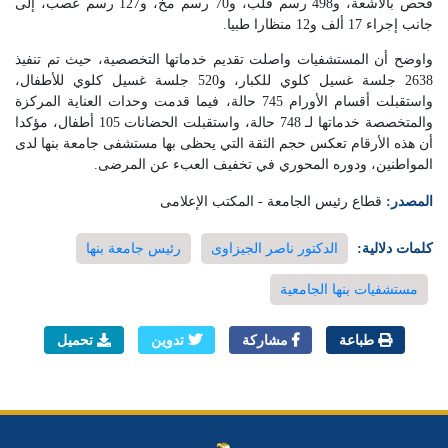
فحص بالأشعة، و498 رسم قلب، و70 رسم مخ، و127 رسم عصب، إلى
جانب إجراء 17 ألف و12 منظارا طبيا.
واوضح أن المستشفيات واصلت تقديم خدماتها التخصصية، حيث تم تنفيذ
2638 جلسة غسيل كلوي للكبار، و520 جلسة غسيل كلوي للأطفال،
واستقبلت أقسام الأورام 745 حالة، فيما قدمت وحدات العناية المركزة
والمتخصصة خدماتها لـ 748 حالة، واستقبلت الحضانات 105 أطفال، مؤكدا
أن هذه الأرقام تعكس حجم الثقة التي يحظى بها مستشفى جامعة بنها لدى
المواطنين، ودوره المحوري في تخفيف العبء عن المرضى.
المصدر:
قطاع رئيس الجامعة - المكتب الإعلامى
كلمات دلالية:
الدكتور ناصر الجيزاوى
رئيس جامعة بنها
مستشفيات بنها الجامعية
طباعة
مشاركة
تدوين
تحميل