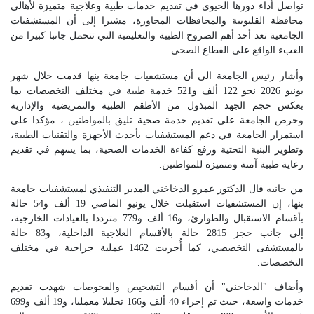
تواصل أداء دورها الحيوي في تقديم خدمات طبية وعلاجية متميزة لأهالي
محافظة القليوبية والمحافظات المجاورة، مشيرا إلى أن المستشفيات
الجامعية تعد أحد أهم الصروح الطبية والتعليمية التي تتحمل جانبا كبيرا من
العبء الواقع على القطاع الصحي.
وأشار رئيس الجامعة الى أن مستشفيات جامعة بنها قدمت خلال شهر
يونيو 2026 نحو 122 ألف و521 خدمة طبية في مختلف التخصصات بما
يعكس حجم الجهد المبذول من الأطقم الطبية والتمريضية والإدارية
وحرص الجامعة على تقديم خدمة صحية تليق بالمواطنين ، مؤكدا على
استمرار الجامعة في دعم المستشفيات بأحدث الأجهزة والتقنيات الطبية،
وتطوير البنية التحتية ورفع كفاءة الخدمات الصحية، بما يسهم في تقديم
رعاية طبية آمنة ومتميزة للمواطنين.
من جانبه قال الدكتور عمرو الدخاخني المدير التنفيذي لمستشفيات جامعة
بنها، إن المستشفيات استقبلت خلال يونيو الماضي 19 ألف و54 حالة
بأقسام الاستقبال والطوارئ، و16 ألف و779 مترددا بالعيادات الخارجية،
إلى جانب حجز 2815 حالة بالأقسام العلاجية الداخلية، و83 حالة
بالمستشفى التخصصي، كما أُجريت 1462 عملية جراحية في مختلف
التخصصات.
وأضاف "الدخاخني" أن أقسام التشخيص والفحوصات شهدت تقديم
خدمات واسعة، حيث تم إجراء 40 ألف و166 تحليلا معمليا، و19 ألف و699