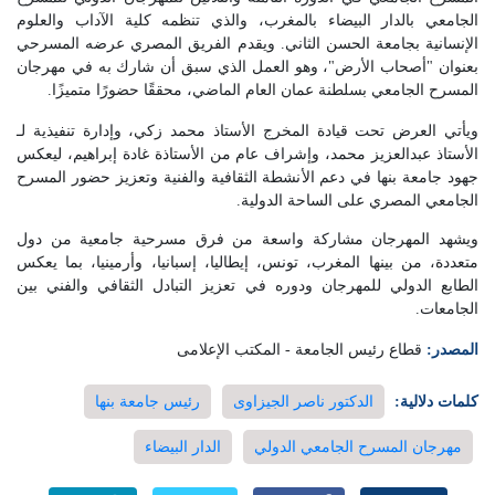
الجامعي بالدار البيضاء بالمغرب، والذي تنظمه كلية الآداب والعلوم
الإنسانية بجامعة الحسن الثاني. ويقدم الفريق المصري عرضه المسرحي
بعنوان "أصحاب الأرض"، وهو العمل الذي سبق أن شارك به في مهرجان
المسرح الجامعي بسلطنة عمان العام الماضي، محققًا حضورًا متميزًا.
ويأتي العرض تحت قيادة المخرج الأستاذ محمد زكي، وإدارة تنفيذية لـ
الأستاذ عبدالعزيز محمد، وإشراف عام من الأستاذة غادة إبراهيم، ليعكس
جهود جامعة بنها في دعم الأنشطة الثقافية والفنية وتعزيز حضور المسرح
الجامعي المصري على الساحة الدولية.
ويشهد المهرجان مشاركة واسعة من فرق مسرحية جامعية من دول
متعددة، من بينها المغرب، تونس، إيطاليا، إسبانيا، وأرمينيا، بما يعكس
الطابع الدولي للمهرجان ودوره في تعزيز التبادل الثقافي والفني بين
الجامعات.
المصدر:
قطاع رئيس الجامعة - المكتب الإعلامى
كلمات دلالية:
الدكتور ناصر الجيزاوى
رئيس جامعة بنها
مهرجان المسرح الجامعي الدولي
الدار البيضاء