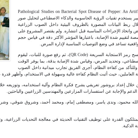
Pathological Studies on Bacterial Spot Disease of Pepper: An Artificial Intellige
 إلى تطوير نظام خبير يستخدم تقنيات الرؤية الحاسوبية والذكاء الاصطناعي لتحليل صور
ال ربط البيانات المصورة بالظروف البيئية داخل الصوب الزراعية
 واتخاذ الإجراءات المناسبة قبل انتشاره. ولم يقتصر المشروع على
 لتقييم شدة الإصابة، باعتبارها المؤشر الأكثر دقة في قياس حجم
 واقعية تساعد في وضع التوصيات المناسبة لإدارة المرض.
ويتميز النظام بسهولة الاستخدام، إذ يمكن تشغيله عبر مسح رمز الاستجابة السريعة (QR Code)، ثم رفع صورة للنبات، ليقوم
لاصطناعي، وتحديد المرض، وقياس شدة الإصابة بدقة، بما يوفر الوقت
 وللتأكد من كفاءة النظام، أجرى الفريق تجارب ميدانية داخل الصوب
كة العاملين، حيث أثبت النظام كفاءة عالية وسهولة في الاستخدام، وأظهر قدرة
خلال إعداد بروشور تعريفي يشرح فكرة النظام وآلية استخدامه، وتوزيعه خلا
الدعم والإجابة عن استفسارات المزارعين والمهندسين الزراعيين والباحثين.
الله محمود، وندى ياسر، ومصطفى إمام، ومحمد أحمد، وشروق شوقي، وشرو
يمتلكون القدرة على توظيف التقنيات الحديثة في معالجة التحديات الزراعية، و
 الذكية.