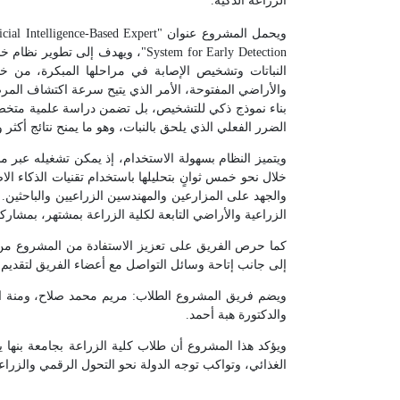
الزراعة الذكية.
ويحمل المشروع عنوان "nce-Based Expert
System for Early Detection"، ويهدف
النباتات وتشخيص الإصابة في مراحلها المبكرة، من خل
والأراضي المفتوحة، الأمر الذي يتيح سرعة اكتشاف المرض
بناء نموذج ذكي للتشخيص، بل تضمن دراسة علمية متخصصة
الضرر الفعلي الذي يلحق بالنبات، وهو ما يمنح نتائج أكثر
خلال نحو خمس ثوانٍ بتحليلها باستخدام تقنيات الذكاء ا
والجهد على المزارعين والمهندسين الزراعيين والباحثين.
الزراعية والأراضي التابعة لكلية الزراعة بمشتهر، بمشار
كما حرص الفريق على تعزيز الاستفادة من المشروع من 
إلى جانب إتاحة وسائل التواصل مع أعضاء الفريق لتقديم 
ويضم فريق المشروع الطلاب: مريم محمد صلاح، ومنة 
والدكتورة هبة أحمد.
ويؤكد هذا المشروع أن طلاب كلية الزراعة بجامعة بنها 
الغذائي، وتواكب توجه الدولة نحو التحول الرقمي والزراعة