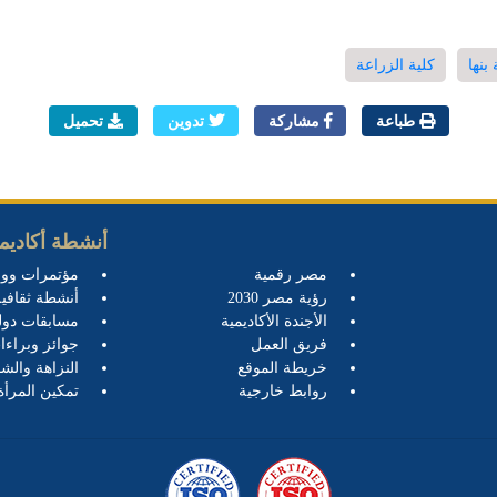
بنها
كلية الزراعة
طباعة
مشاركة
تدوين
تحميل
أنشطة أكاديمي
مصر رقمية
مؤتمرات وو
رؤية مصر 2030
أنشطة ثقافية
الأجندة الأكاديمية
مسابقات دول
فريق العمل
جوائز وبراءا
خريطة الموقع
النزاهة والشف
روابط خارجية
تمكين المرأة