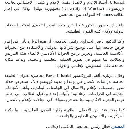
Urbaniak، أستاذ الإعلام والاتصال بكلية الإعلام والاتصال الاجتماعي بجامعة
فروتسواف (University of Wrocław) بجمهورية بولندا، وذلك في إطار
اتفاقية Erasmus+ الموقعة بين الجامعتين.
جاء ذلك بحضور الدكتور عبد الفتاح منجد المدير التنفيذي لمكتب العلاقات
الدولية ووكلاء كلية الفنون التطبيقية.
وأكد الدكتور ناصر الجيزاوي رئيس الجامعة ، أن هذه الزيارة تأتي في إطار
حرص جامعة بنها على توسيع شراكاتها الدولية، والاستفادة من الخبرات
الأكاديمية العالمية، وتعزيز برامج الحراك الأكاديمي لأعضاء هيئة التدريس
والطلاب، بما يسهم في تطوير العملية التعليمية والبحثية، ويدعم مكانة
الجامعة على المستويين الإقليمي والدولي.
وخلال الزيارة، ألقى البروفيسور Paweł Urbaniak محاضرة بعنوان "الطبيعة
الخاصة لدراسات الاتصال في بولندا و مدينة فروتسواف"، استعرض خلالها
تطور تخصصات الإعلام والاتصال في الجامعات البولندية، وأهم الاتجاهات
الحديثة في الدراسات الإعلامية، وآليات إعداد وتأهيل الطلاب، إلى جانب
عرض التجربة الأكاديمية لجامعة فروتسواف في مجالات الإعلام والاتصال.
كما تفقد عدد من الأعمال الطلابية بكلية الفنون التطبيقية ، والمكتبة
المركزية ، والأستوديو التعليمي بالجامعة .
المصدر:
قطاع رئيس الجامعة - المكتب الإعلامى