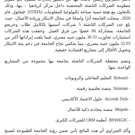
منظومة الشركات الناشئة المحتضنة داخل مركز كرياتفيا – بنها، وذلك
بالتعاون مع هيئة تنمية صناعة تكنولوجيا المعلومات (ITIDA). فبحلول عام
2026، سجلت الجامعة أثرًا واضحًا في مجال الابتكار وريادة الأعمال، حيث
بلغ عدد الشركات الناشئة 5 شركات أسسها بالكامل طلاب وخريجو
الجامعة، بمشاركة 66 عضوًا من فرق العمل. وحققت هذه الشركات
استثمارات تجاوزت 30.33 مليون جنيه مصري، فيما بلغت إيراداتها أكثر من
52.03 مليون جنيه مصري، مما يعكس نجاح الجامعة في دعم بيئة الابتكار
وتحويل الأفكار إلى مشاريع اقتصادية حقيقية.
وتضم محفظة الشركات الناشئة بجامعة بنها مجموعة من المشاريع
الواعدة، منها:
- Robozel: التعليم التفاعلي والروبوتات.
- Stimtate: منصة تعليمية رقمية.
- Accredi-Tech: حلول الاعتماد الأكاديمي.
- Mojeeb: منصة محادثة ذكية للأعمال.
- BSWAGIC: أنظمة CRM للشركات الكبرى.
وأكد الجيزاوي أن هذه النتائج تأتي ضمن رؤية الجامعة الطموحة لتصبح