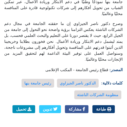
جامعة بنها نموذجًا وطنيًا في دعم الابتكار وريادة الأعمال، عبر تمكين
الشباب من تحويل أفكارهم إلى شركات تكنولوجية قادرة على المنافسة
محليًا وعالميًا.
وصرح دكتور ناصر الجيزاوي إن ما حققته الجامعة في مجال دعم
الشركات الناشئة يعكس التزامنا برؤية واضحة نحو التحول إلى جامعة من
الجيل الرابع، حيث لا يقتصر دورنا على التعليم والبحث العلمي فحسب، بل
يمتد ليشمل دعم الابتكار وريادة الأعمال. نحن فخورون بطلابنا وخريجينا
الذين أثبتوا قدرتهم على المنافسة وتحويل أفكارهم إلى مشروعات ناجحة،
وسنواصل العمل على توفير البيئة الداعمة لهم لتحقيق المزيد من
الإنجازات محليًا وعالميًا.
المصدر:
قطاع رئيس الجامعة - المكتب الإعلامى
كلمات دلالية:
الدكتور ناصر الجيزاوي
رئيس جامعة بنها
منظومة الشركات الناشئة
طباعة
مشاركة
تدوين
تحميل