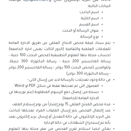
Word علي البريد الإلكتروني التالي
bjas@bu.edu.eg
موضحا
البيانات التالية:
اسم الباحث
اسم الكلية
اسم القسم
عنوان الرسالة أو البحث
نوع الرسالة
يتم سداد قيمة فحص الانتاج العلمي عن طريق الادارة العامة
للعلاقات العلمية والثقافية (الدور الثالث بمبنى ادارة الجامعة)
لحساب مجلة بنها للعلوم التطبيقية (فحص البحث 100 جنية -
رسالة الماجستير 200 جنية - رسالة الدكتوراة 300 جنية)،
وللوافدين (فحص البحث 100 دولار - رسالة الماجستير 200 دولار
- رسالة الدكتوراة 300 دولار)
في حالة وجود تعديلات بالرسالة لابد من إرسال الآتي:-
الفصول التي تم تعديلها فقط في شكل PDF او Word
نسخة من إيصال دفع الرسوم المطلوبة (يتم توريدها في
الادارة العامة للجامعة)
مدة فحص المنتج العلمي 15 يوم إعتباراً من يوم إستلام الملف.
عند إكتمال الفحص يتم إرسال الملفات المراد تعديلها للباحث
علي البريد الإلكتروني في حالة التعديل أو إرسال بريد إلكتروني يفيد
بأنه تم إستخراج الشهادات في حالة الإجازة
يمكن ايضا استلام تقرير الفحص من مقر مجلة بنها للعلوم