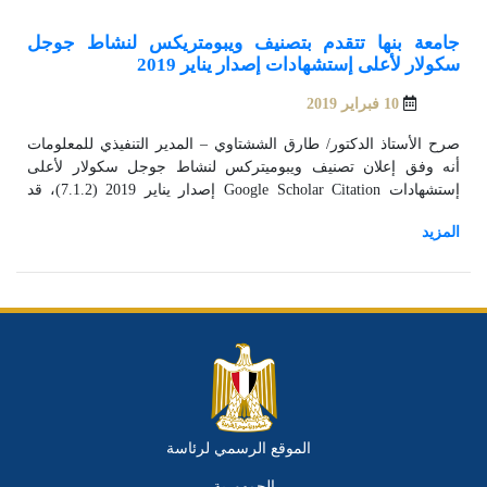
جامعة بنها تتقدم بتصنيف ويبومتريكس لنشاط جوجل
سكولار لأعلى إستشهادات إصدار يناير 2019
10 فبراير 2019
صرح الأستاذ الدكتور/ طارق الششتاوي – المدير التنفيذي للمعلومات
أنه وفق إعلان تصنيف ويبوميتركس لنشاط جوجل سكولار لأعلى
إستشهادات Google Scholar Citation إصدار يناير 2019 (7.1.2)، قد
إحتلت جامعة بنها المركز 9 على الجامعات المصرية الحكومية متقدمة
مركزين عن إصدار يوليو 2018، والمركز 11 على الجامعات المصرية
الحكومية والخاصة، كما إحتلت المركز 1892 عالميا، جاء ذلك نتيجة
إستمرار دعم جامعة بنها برئاسة الأستاذ الدكتور/ حسين المغربي -
القائم بعمل رئيس جامعة بنها لقدرات شباب الباحثين، وإطلاق برامج
دعم البحث العلمي مرتين سنوياً لتشجيعهم ولتحسين جودة مخرجات
البحث العلمي.
الموقع الرسمي لرئاسة
الجمهورية