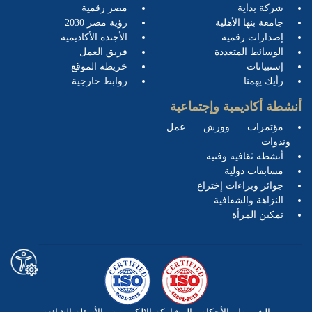
شركة بداية
مصر رقمية
جامعة بنها الأهلية
رؤية مصر 2030
إصدارات رقمية
الأجندة الأكاديمية
الوسائط المتعددة
فريق العمل
إستبيانات
خريطة الموقع
رأيك يهمنا
روابط خارجية
أنشطة أكاديمية وإجتماعية
مؤتمرات وورش عمل
وندوات
أنشطة ثقافية وفنية
مسابقات دولية
جوائز وبراءات إختراع
النزاهة والشفافية
تمكين المرأة