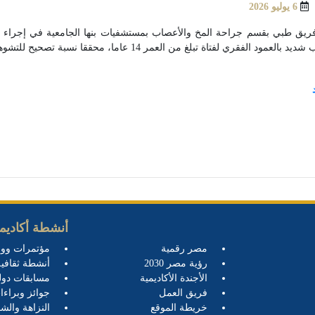
6 يوليو 2026
ريق طبي بقسم جراحة المخ والأعصاب بمستشفيات بنها الجامعية في إجراء 
بالعمود الفقري لفتاة تبلغ من العمر 14 عاما، محققا نسبة تصحيح للتشوهات تقترب من 100%.
أنشطة أكاديمي
مصر رقمية
مؤتمرات وو
رؤية مصر 2030
أنشطة ثقافية
الأجندة الأكاديمية
مسابقات دول
فريق العمل
جوائز وبراءا
خريطة الموقع
النزاهة والشف