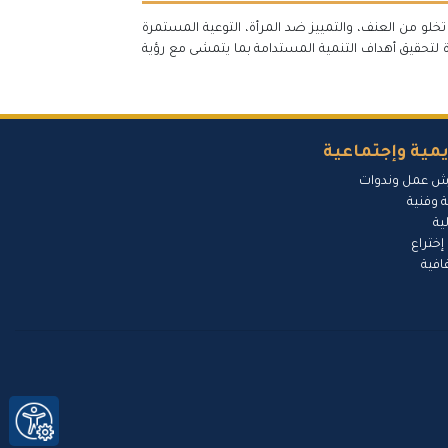
لو من العنف، والتمييز ضد المرأة، التوعية المستمرة
لتحقيق أهداف التنمية المستدامة بما يتمشى مع رؤية
مية وإجتماعية
ش عمل وندوات
 وفنية
ية
إختراع
افية