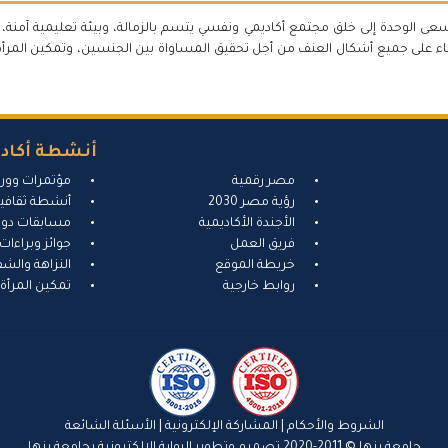
ى الوحدة إلى خلق مجتمع أكاديمي ونفسي يتسم بالزمالة، وبيئة تعليمية آمنة، تخ
ء على جميع أشكال العنف من أجل تحقيق المساواة بين الجنسين، وتمكين المرأة 
أنشطة أكادي
مصر رقمية
مؤتمرات وور
رؤية مصر 2030
أنشطة ثقافية
الأجندة الأكاديمية
مسابقات دول
فريق العمل
جوائز وبراءات 
خريطة الموقع
النزاهة والشف
روابط خارجية
تمكين المرأة
الشروط والأحكام
|
المشاركة الإلكترونية
|
الأسئلة الشائعة
جامعة بنها © 2011-2020
تصميم وتطوير البوابة الإلكترونية بجامعة بنها