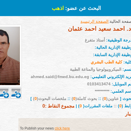
البحث عن عضو:
اذهب
فحة الحالية:
الصفحة الرئيسية
د. احمد سعيد احمد عثمان
درجة الوظيفية:
أستاذ متفرغ
ظيفة الإدارية الحالية:
ظيفة الإدارية السابقة:
لية:
كلية الطب البشري
قسم:
الميكروبيولوجيا والمناعة الطبية
ريد الإلكتروني التعليمي:
ahmed.said@fmed.bu.edu.eg
م الموبايل:
0103413474
إسم العلمي:
**********
بحوث [
عناوين(
0
)
::
بحوث كاملة(
0
)
::
ملخصات البحوث(
0
)
]
ابط (
0
)
::
ملفات المقررات(
0
) |
مجموع النقاط :0
بار
To Publish your news
click here