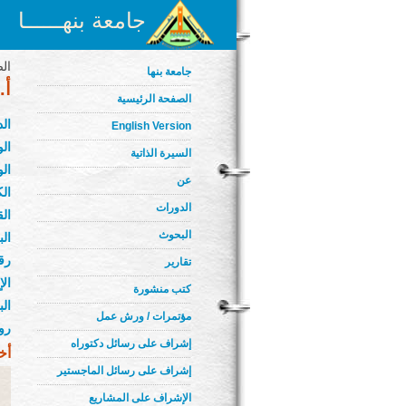
جامعة بنهــــــا
الص
جامعة بنها
أ.
الصفحة الرئيسية
ال
English Version
الو
السيرة الذاتية
الو
عن
الك
الدورات
ال
البحوث
الب
رق
تقارير
ال
كتب منشورة
ال
مؤتمرات / ورش عمل
رو
إشراف على رسائل دكتوراه
أخ
إشراف على رسائل الماجستير
الإشراف على المشاريع