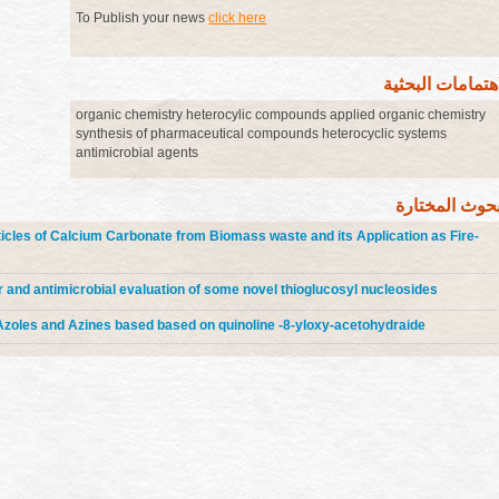
To Publish your news
click here
اهتمامات البحثية
organic chemistry heterocylic compounds applied organic chemistry
synthesis of pharmaceutical compounds heterocyclic systems
antimicrobial agents
بحوث المختارة
icles of Calcium Carbonate from Biomass waste and its Application as Fire-
r and antimicrobial evaluation of some novel thioglucosyl nucleosides
zoles and Azines based based on quinoline -8-yloxy-acetohydraide