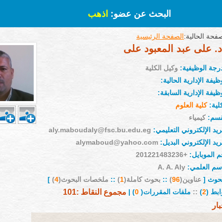
البحث عن عضو:
اذهب
فحة الحالية:
الصفحة الرئيسية
د. على عبد المعبود على
درجة الوظيفية:
وكيل الكلية
ظيفة الإدارية الحالية:
ظيفة الإدارية السابقة:
لية:
كلية العلوم
قسم:
كيمياء
ريد الإلكتروني التعليمي:
aly.maboudaly@fsc.bu.edu.eg
ريد الإلكتروني البديل:
alymaboud@yahoo.com
م الموبايل:
+201221483236
إسم العلمي:
A. A. Aly
بحوث [
عناوين(
96
)
::
بحوث كاملة(
1
)
::
ملخصات البحوث(
4
)
]
ابط (
2
)
::
ملفات المقررات(
0
) |
مجموع النقاط :101
بار