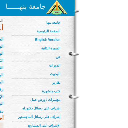
جامعة بنهــــــا
الص
جامعة بنها
أ.
الصفحة الرئيسية
ال
English Version
الو
السيرة الذاتية
الو
عن
الك
الدورات
ال
البحوث
الب
الب
تقارير
رق
كتب منشورة
ال
مؤتمرات / ورش عمل
ال
إشراف على رسائل دكتوراه
رو
إشراف على رسائل الماجستير
أخ
الإشراف على المشاريع