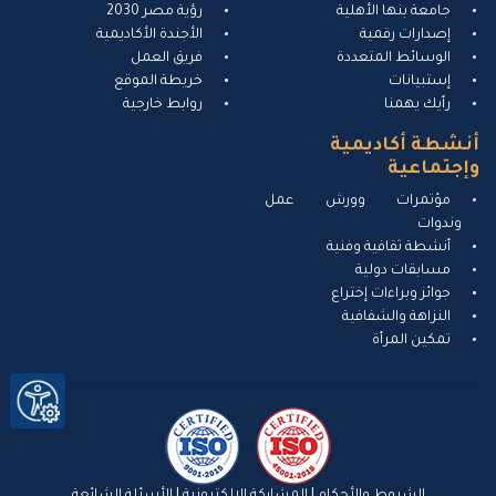
جامعة بنها الأهلية
رؤية مصر 2030
إصدارات رقمية
الأجندة الأكاديمية
الوسائط المتعددة
فريق العمل
إستبيانات
خريطة الموقع
رأيك يهمنا
روابط خارجية
أنشطة أكاديمية
وإجتماعية
مؤتمرات وورش عمل
وندوات
أنشطة ثقافية وفنية
مسابقات دولية
جوائز وبراءات إختراع
النزاهة والشفافية
تمكين المرأة
الشروط والأحكام
|
المشاركة الإلكترونية
|
الأسئلة الشائعة