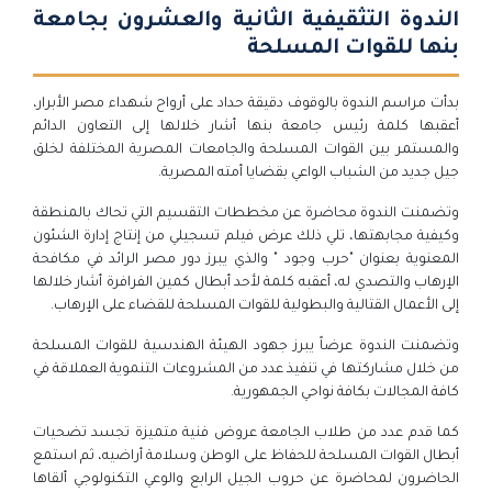
الندوة التثقيفية الثانية والعشرون بجامعة
بنها للقوات المسلحة
بدأت مراسم الندوة بالوقوف دقيقة حداد على أرواح شهداء مصر الأبرار،
أعقبها كلمة رئيس جامعة بنها أشار خلالها إلى التعاون الدائم
والمستمر بين القوات المسلحة والجامعات المصرية المختلفة لخلق
جيل جديد من الشباب الواعي بقضايا أمته المصرية.
وتضمنت الندوة محاضرة عن مخططات التقسيم التي تحاك بالمنطقة
وكيفية مجابهتها، تلي ذلك عرض فيلم تسجيلي من إنتاج إدارة الشئون
المعنوية بعنوان "حرب وجود " والذي يبرز دور مصر الرائد في مكافحة
الإرهاب والتصدي له، أعقبه كلمة لأحد أبطال كمين الفرافرة أشار خلالها
إلى الأعمال القتالية والبطولية للقوات المسلحة للقضاء على الإرهاب.
وتضمنت الندوة عرضاً يبرز جهود الهيئة الهندسية للقوات المسلحة
من خلال مشاركتها في تنفيذ عدد من المشروعات التنموية العملاقة في
كافة المجالات بكافة نواحي الجمهورية.
كما قدم عدد من طلاب الجامعة عروض فنية متميزة تجسد تضحيات
أبطال القوات المسلحة للحفاظ على الوطن وسلامة أراضيه، ثم استمع
الحاضرون لمحاضرة عن حروب الجيل الرابع والوعي التكنولوجي ألقاها