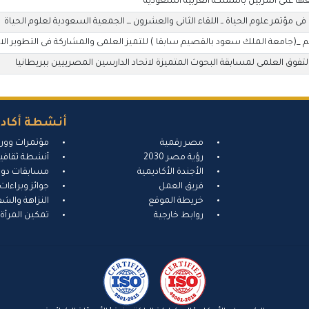
عها على المربين بالمملكة العربية السعودية
ؤتمر علوم الحياة ــ اللقاء الثانى والعشرون ـــ الجمعية السعودية لعلوم الحياة
(جامعة الملك سعود بالقصيم سابقا ) للتميز العلمى والمشاركة فى التطوير الا
فوق العلمى لمسابقة البحوث المتميزة لاتحاد الدارسين المصرييين ببريطانيا
أنشطة أكادي
مصر رقمية
مؤتمرات وور
رؤية مصر 2030
أنشطة ثقافية
الأجندة الأكاديمية
مسابقات دول
فريق العمل
جوائز وبراءات 
خريطة الموقع
النزاهة والشف
روابط خارجية
تمكين المرأة