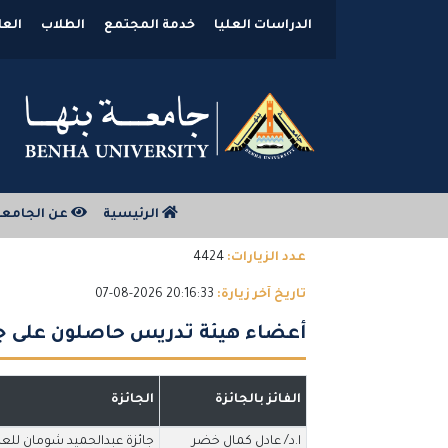
الدراسات العليا
خدمة المجتمع
الطلاب
العل
الرئيسية
عن الجامع
عدد الزيارات:
4424
تاريخ آخر زيارة:
20:16:33 2026-08-07
أعضاء هيئة تدريس حاصلون على جوا
الفائز بالجائزة
الجائزة
ا.د/ عادل كمال خضر
جائزة عبدالحميد شومان للعلو