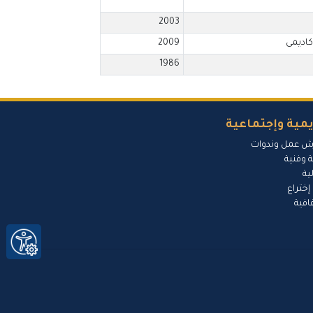
2003
كاديمى
2009
1986
مية وإجتماعية
ش عمل وندوات
 وفنية
ية
إختراع
افية