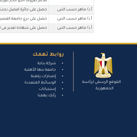
تلاءم ظروف الجو الحار لتوزي
أ.د/ ماهر حسب النبى
حصل على جائزة افضل بحث فى م
أ.د/ ماهر حسب النبى
حصل على درع جامعة القصيم _
أ.د/ ماهر حسب النبى
حصل على شهادة تقدير فى الت
روابط تهمك
شركة بداية
جامعة بنها الأهلية
إصدارات رقمية
الموقع الرسمي لرئاسة
الوسائط المتعددة
الجمهورية
إستبيانات
رأيك يهمنا