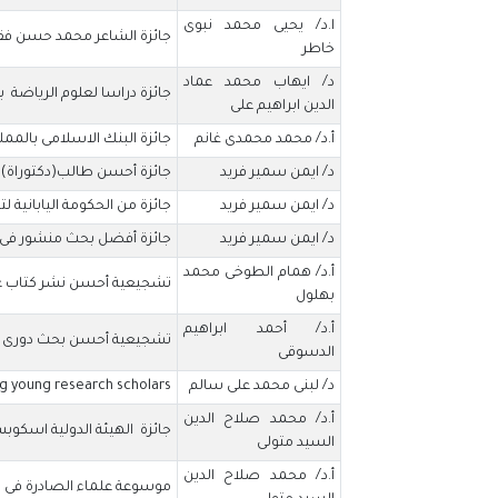
ا.د/ يحيى محمد نبوى
جائزة الشاعر محمد حسن فقى
خاطر
د/ ايهاب محمد عماد
جائزة دراسا لعلوم الرياضة 
الدين ابراهيم على
أ.د/ محمد محمدى غانم
جائزة البنك الاسلامى بالممل
د/ ايمن سمير فريد
جائزة أحسن طالب(دكتوراة) ع
د/ ايمن سمير فريد
جائزة من الحكومة اليابانية لتطو
د/ ايمن سمير فريد
جائزة أفضل بحث منشور فى مؤ
أ.د/ همام الطوخى محمد
تشجيعية أحسن نشر كتاب ع
بهلول
أ.د/ أحمد ابراهيم
تشجيعية أحسن بحث دورى
الدسوقى
د/ لبنى محمد على سالم
g young research scholars
أ.د/ محمد صلاح الدين
جائزة الهيئة الدولية اسكوبس SCOPUS كأفضل نشر أبحاث دولية لها على H-index و n
السيد متولى
أ.د/ محمد صلاح الدين
موسوعة علماء الصادرة فى ال