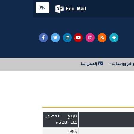
EN
اكز ووحدات
إتصل بنا
تاريخ الحصول
على الجائزة
1988