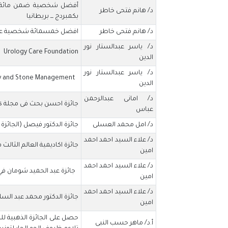
أفضل شخصية ضمن مائة شخص
د/ هانم فتحى خاطر
بكمبردج ـــ بريطانيا
د/ هانم فتحى خاطر
افضل خمسمائة شخصية على مستوى العالم من ho is who
د/ ياسر عبدالستار نور
Urology Care Foundation
الدين
د/ ياسر عبدالستار نور
Joseph Segura, M.D Scholarship in Endourology and Stone Management
الدين
د/ امانى عبدالرحمن
جائزة احسن بحث فى مجلة fish diseases
عباس
د/ امل محمد العسلى
جائزة الدكتور فيصل (الجائز
د/ علاء السيد احمد احمد
جائزة اكاديمية العالم الثالث 
امين
د/ علاء السيد احمد احمد
جائزة عبد الحميد شومان في 
امين
د/ علاء السيد احمد احمد
جائزة الدكتور محمد عبد السل
امين
حصل على الجائزة الذهبية للب
أ.د/ ماهر حسب النبى