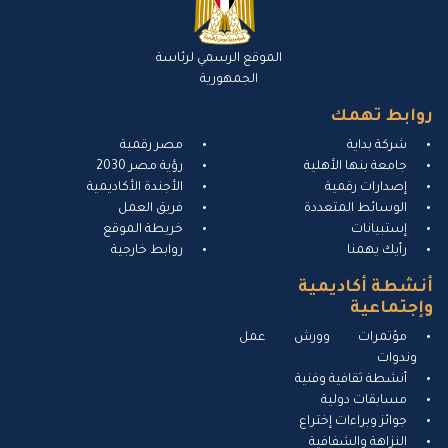
الموقع الرسمي لرئاسة
الجمهورية
روابط تهمك
شركة بداية
مصر رقمية
جامعة بنها الأهلية
رؤية مصر 2030
إصدارات رقمية
الأجندة الأكاديمية
الوسائط المتعددة
فريق العمل
إستبيانات
خريطة الموقع
رأيك يهمنا
روابط خارجية
أنشطة أكاديمية
وإجتماعية
مؤتمرات وورش عمل
وندوات
أنشطة ثقافية وفنية
مسابقات دولية
جوائز وبراءات إختراع
النزاهة والشفافية