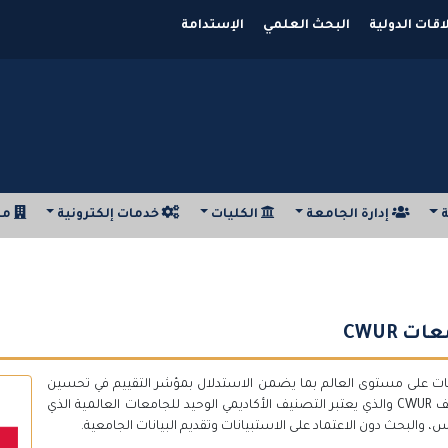
اقات الدولية
البحث العلمي
الإستدامة
ة
إدارة الجامعة
الكليات
خدمات إلكترونية
مر
 CWUR
عات على مستوى العالم بما يضمن الاستدلال بمؤشر التقييم في تحسين
النواتج التعليمية والبحثية، منذ عام 2012، تم نشر تصنيف CWUR والذي يعتبر التصنيف الأكاديمي الوحيد للجامعات العالمية الذي
، والبحث دون الاعتماد على الاستبيانات وتقديم البيانات الجامعية.