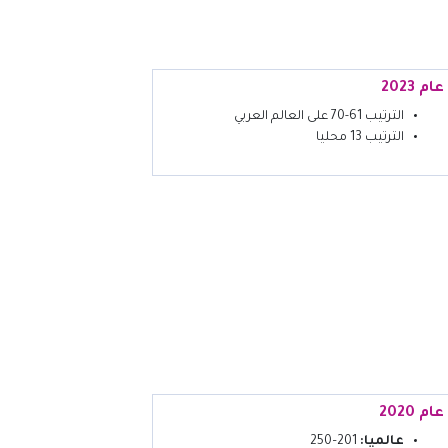
عام 2023
الترتيب 61-70 على العالم العربي
الترتيب 13 محليا
عام 2020
عالميا:
201–250