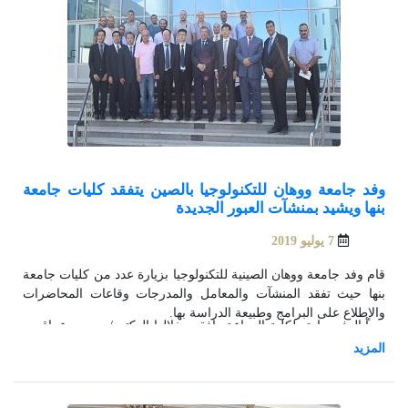
وفد جامعة ووهان للتكنولوجيا بالصين يتفقد كليات جامعة
بنها ويشيد بمنشآت العبور الجديدة
7 يوليو 2019
قام وفد جامعة ووهان الصينية للتكنولوجيا بزيارة عدد من كليات جامعة
بنها حيث تفقد المنشآت والمعامل والمدرجات وقاعات المحاضرات
والإطلاع على البرامج وطبيعة الدراسة بها.
وبدأ الوفد زيارته لكلية الزراعة رافقهم خلالها الدكتور/ محمود عراقى -
عميد الكلية والوكلاء وتفقدوا المشروعات الإنتاجية والمزارع التعليمية
والسمكية والصوب الزراعية بالكلية.