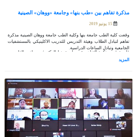
مذكرة تفاهم بين «طب بنها» وجامعة «ووهان» الصينية
15 يونيو 2019
وقعت كلية الطب جامعة بنها وكلية الطب جامعة ووهان الصينية مذكرة
تفاهم لتبادل الطلاب وهيئة التدريس للتدريب الاكلينيكي بالمستشفيات
الجامعية وتبادل الساعات الدراسية.
قام بتوقيع مذكرة التفاهم عن جامعة بنها الدكتور/ مصطفى القاضي -
عميد كلية الطب ونائب رئيس جامعة ووهان للعلاقات الدولية
البروفسير «لى فيه» ونائب رئيس الجامعة للعلوم الطبية البروفسيور
«تشيزو تانغ» وعميد كلية العلوم الطبية بجامعة ووهان البروفيسور
«يوشيويه» وقد حضر توقيع الاتفاقية الدكتور/ حازم عليوة - عضو مكتب
العلاقات الدولية.