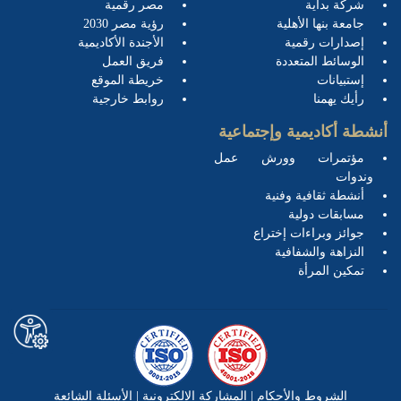
شركة بداية
مصر رقمية
جامعة بنها الأهلية
رؤية مصر 2030
إصدارات رقمية
الأجندة الأكاديمية
الوسائط المتعددة
فريق العمل
إستبيانات
خريطة الموقع
رأيك يهمنا
روابط خارجية
أنشطة أكاديمية وإجتماعية
مؤتمرات وورش عمل
وندوات
أنشطة ثقافية وفنية
مسابقات دولية
جوائز وبراءات إختراع
النزاهة والشفافية
تمكين المرأة
الشروط والأحكام
|
المشاركة الإلكترونية
|
الأسئلة الشائعة