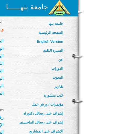
جامعة بنهــــــا
الص
جامعة بنها
د.
الصفحة الرئيسية
ال
English Version
الو
السيرة الذاتية
الو
عن
الك
الدورات
ال
البحوث
الب
الب
تقارير
الم
كتب منشورة
مؤتمرات / ورش عمل
m/
إشراف على رسائل دكتوراه
رقم
إشراف على رسائل الماجستير
ال
الإشراف على المشاريع
ال