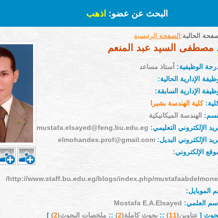
البحث عن عضو:
اذهب
فحة الحالية:
الصفحة الرئيسية
 مصطفى السيد عبد المنعم
درجة الوظيفية:
أستاذ مساعد
ظيفة الإدارية الحالية:
ظيفة الإدارية السابقة:
لية:
كلية الهندسة بشبرا
قسم:
الهندسة الميكانيكية
ريد الإلكتروني التعليمي:
mustafa.elsayed@feng.bu.edu.eg
ريد الإلكتروني البديل:
elmohandes.prof@gmail.com
وقع الإلكتروني:
http://www.staff.bu.edu.eg/blogs/index.php/mustafaabdelmone
 الموبايل:
إسم العلمي:
Mostafa E.A.Elsayed
بحوث [
عناوين(
11
)
::
بحوث كاملة(
2
)
::
ملخصات البحوث(
2
)
]