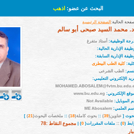
البحث عن عضو:
اذهب
فحة الحالية:
الصفحة الرئيسية
د. محمد السيد صبحى أبو سالم
درجة الوظيفية:
أستاذ متفرغ
ظيفة الإدارية الحالية:
ظيفة الإدارية السابقة:
لية:
كلية الطب البيطرى
قسم:
الطب الشرعى
ريد الإلكتروني التعليمي:
MOHAMED.ABOSALEM@fvtm.bu.edu.
وقع الإلكتروني:
www.bu.edu.eg
م الموبايل:
Not Available
إسم العلمي:
ME Abosalem
بحوث [
عناوين(
39
)
::
بحوث كاملة(
18
)
::
ملخصات البحوث(
21
)
]
ابط (
0
)
::
ملفات المقررات(
0
) |
مجموع النقاط :78
بار