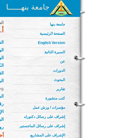
جامعة بنهــــــا
الص
جامعة بنها
أ.
الصفحة الرئيسية
ال
English Version
الو
السيرة الذاتية
الو
عن
الك
الدورات
ال
البحوث
الب
eg
تقارير
الم
كتب منشورة
رق
مؤتمرات / ورش عمل
ال
إشراف على رسائل دكتوراه
ال
إشراف على رسائل الماجستير
رو
أخ
الإشراف على المشاريع