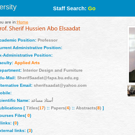
rsity
Staff Search:
Go
ou are in:
Home
cademic Position:
Professor
urrent Administrative Position:
x-Administrative Position:
aculty:
Applied Arts
epartment:
Interior Design and Furniture
du-Mail:
SherifSaadat@fapa.bu.edu.eg
lternative Email:
sherifsaadat@yahoo.com
obile:
cientific Name:
أستاذ مساعد
ublications [
Titles(
17
)
::
Papers(
4
)
::
Abstracts(
8
)
]
ourses Files(
0
)
links: (
0
)
xternal links: (
3
)