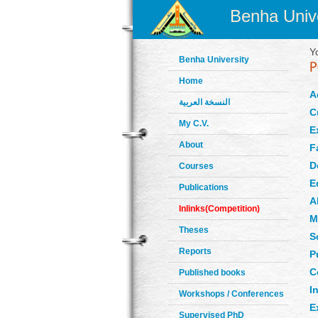
Benha Unive
Y
Benha University
Home
A
النسخة العربية
C
My C.V.
E
About
F
D
Courses
E
Publications
A
Inlinks(Competition)
M
Theses
S
Reports
P
C
Published books
In
Workshops / Conferences
E
Supervised PhD