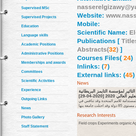
nasserelgizawy@y
Supervised MSc
Website:
www.nass
Supervised Projects
Mobile:
Education
Scientific Name:
El
Language skills
Publications [
Title
Academic Positions
Abstracts(
32
)
]
Administrative Positions
Courses Files(
24
)
Memberships and awards
Inlinks: (
7
)
Committees
External links: (
45
)
Scientific Activities
Experience
لتاثير لمؤسسة التايمز البريطانية
لي 2020 [2020-04-29
Outgoing Links
 17 هدف للتنمية المستدامة للامم المتحدة وقد تنافس في
هذا الاصدار من التصنيف 766 جامعة على مستوى 85 دولة وقد احتلت جامعة بنها
News
الترتيب 101-200 عالميا وعلى المستوى المحلي شاركت 23 جامعة مصرية
Photo Gallery
attachment
Field crops Experiments organic Agr
more
Staff Statement