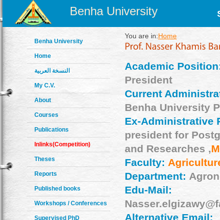
Benha University
You are in:
Home
Benha University
Home
Academic Position
النسخة العربية
President
My C.V.
Current Administrat
About
Benha University P
Courses
Ex-Administrative 
Publications
president for Post
Inlinks(Competition)
and Researches ,
M
Theses
Faculty:
Agricultur
Reports
Department:
Agro
Edu-Mail:
Published books
Nasser.elgizawy@f
Workshops / Conferences
Alternative Email:
Supervised PhD