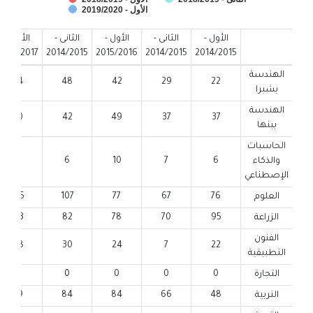
الأول - 2019/2020
End of interactive chart.
الأول -
الثانى -
الأول -
الثانى -
الأول -
2016/2017
2014/2015
2015/2016
2014/2015
2014/2015
الهندسة
54
48
42
29
22
بشبرا
الهندسة
30
42
49
37
37
ببنها
الحاسبات
والذكاء
6
7
10
6
11
الإصطناعي
العلوم
76
67
77
107
135
الزراعة
95
70
78
82
113
الفنون
48
30
24
7
22
التطبيقية
التجارة
0
0
0
0
0
التربية
48
66
84
84
79