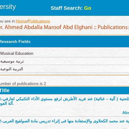
rsity
Staff Search:
Go
ou are in:
Home
/
Publications
Research Fields
Musical Education
تربية موسيقية
التربية النوعية
umber of publications is 2
Title
1-
لحنية ( آلية – غنائية) عند فريد الأطرش لرفع مستوي الأداء التكنيكي لعازفي
آلة العود.
Abs
2-
ينية عند محمد الكحلاوى والإستفادة منها فى إثراء تدريس مادة الصولفيج العربى