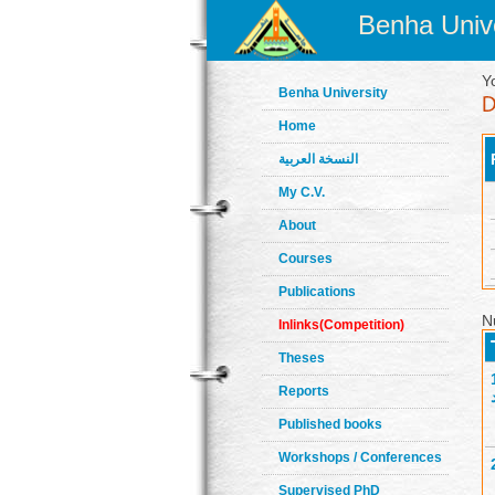
Benha Unive
Y
Benha University
Home
النسخة العربية
My C.V.
About
Courses
Publications
N
Inlinks(Competition)
Theses
Reports
Published books
Workshops / Conferences
Supervised PhD