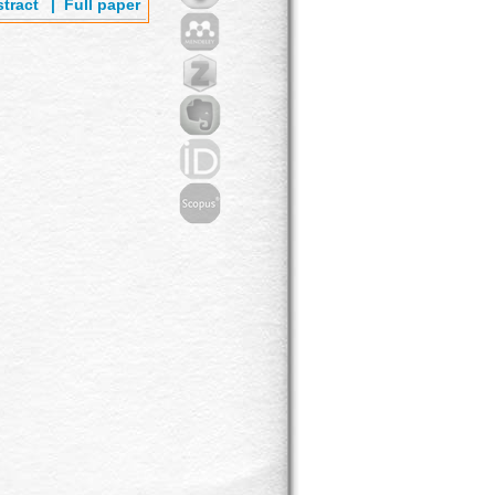
tract
'
|
Full paper