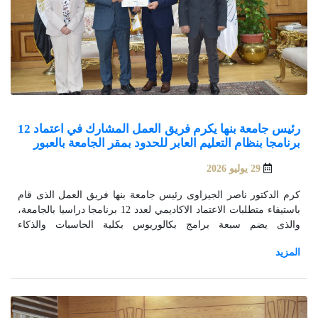
رئيس جامعة بنها يكرم فريق العمل المشارك في اعتماد 12
برنامجا بنظام التعليم العابر للحدود بمقر الجامعة بالعبور
29 يوليو 2026
كرم الدكتور ناصر الجيزاوى رئيس جامعة بنها فريق العمل الذى قام
باستيفاء متطلبات الاعتماد الاكاديمي لعدد 12 برنامجا دراسيا بالجامعة،
والذى يضم سبعة برامج بكالوريوس بكلية الحاسبات والذكاء
الاصطناعى،وخمس برامج بكالوريوس بكلية التجارة لمنح درجات
مزدوجة بنظام التعليم العابر للحدود بالتعاون مع الشريك البريطاني
بمقر الجامعة بالعبور، وذلك في اطار اتفاقية الشراكة بين جامعة بنها
وجامعة كانتبرى كريست تشرش البريطانية.