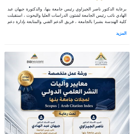
برعاية الدكتور ناصر الجيزاوي رئيس جامعة بنها، والدكتورة جيهان عبد
الهادي نائب رئيس الجامعة لشئون الدراسات العليا والبحوث ، استقبلت
كلية الهندسة بشبرا بالجامعة ، فريق الدعم الفني والمتابعة بإدارة دعم
التميز بوحدة إدارة المشروعات تطويرالتعليم العالي لاستلام دعم
المشروعات الابتكارية لطلاب التعليم العالي الدورة الخامسة .