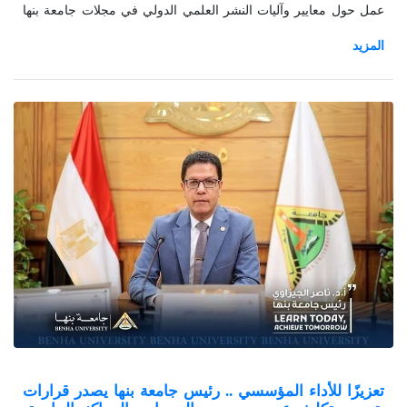
عمل حول معايير وآليات النشر العلمي الدولي في مجلات جامعة بنها
والتى نظمها صندوق البحوث العلمية ، بحضور الدكتور عادل نبيل مدير
المكتبة الرقمية بجامعة بنها ،وأعضاء هيئة التدريس بالجامعة ، وحاضر
في الورشة الأستاذ محمد صلاح مدير منصة الدوريات العلمية ببنك
المعرفة المعرفة المصري .
تعزيزًا للأداء المؤسسي .. رئيس جامعة بنها يصدر قرارات