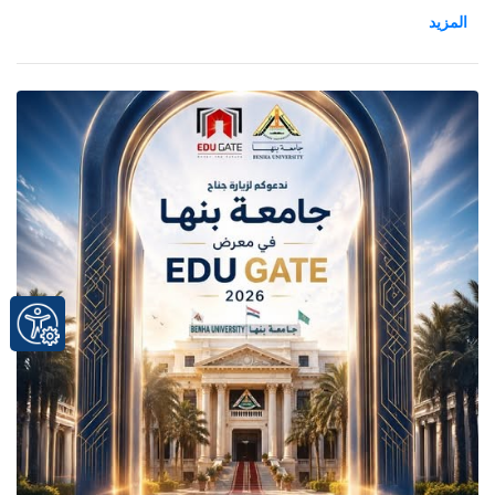
"ورشة عمل متخصصة حول معايير وآليات النشر العلمي الدولي"
لمجلات جامعة بنها بقاعدتي Arab Citation Index وScopus، بقاعة تحيا
مصر بكلية العلاج الطبيعي.