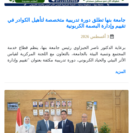
جامعة بنها تطلق دورة تدريبية متخصصة لتأهيل الكوادر في
تقييم وإدارة البصمة الكربونية
3 أغسطس 2026
برعاية الدكتور ناصر الجيزاوي رئيس جامعة بنها، ينظم قطاع خدمة
المجتمع وتنمية البيئة بالجامعة، بالتعاون مع اللجنة المركزية لقياس
الأثر البيئي والحياد الكربوني، دورة تدريبية مكثفة بعنوان "تقييم وإدارة
البصمة الكربونية.. خطوة علمية نحو مستقبل مستدام"، وذلك في إطار
حرص الجامعة على نشر ثقافة الاستدامة وتعزيز الوعي البيئي وبناء
القدرات في مجالات التحول الأخضر.