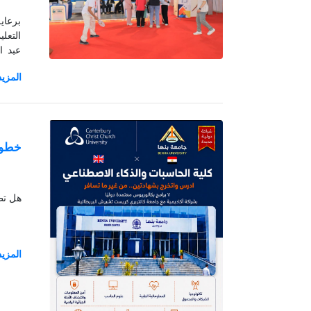
برعاي
الجام
المصر
خطوتك
هل تطم