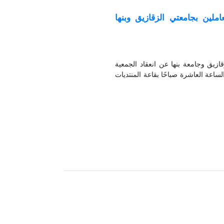
املين بجامعتي الزقازيق وبنها
ازيق وجامعة بنها عن انعقاد الجمعية
2، وذلك يوم الأربعاء الموافق 12 أغسطس 2026 في تمام الساعة العاشرة صباحًا بقاعة المنتديات