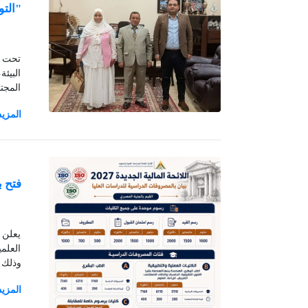
"التو
البيئ
وذلك ب
فتح ب
العلم
وذلك 