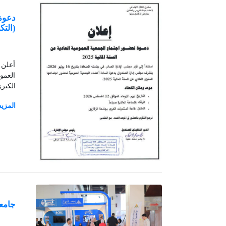
دعوة 
(التك
أعلن 
الكبرى
جامعة