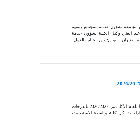
الدكتور طه عاشور نائب رئيس الجامعة لشؤون خدمة المجتمع وتنمية
عبد الغني وكيل الكلية لشؤون خدمة
نظم مركز البحوث والدراسات القانونية بكلية الحقوق دورة تدريبية بعنوان "التوازن بين الحياة والعمل"
ة البيئة.
يعلن قطاع الدراسات العليا والبحوث بجامعة بنها عن فتح باب القيد بالدراسات العليا للعام الأكاديمي 2026/2027 بالدرجات
داخلية لكل كلية والسعة الاستيعابية،