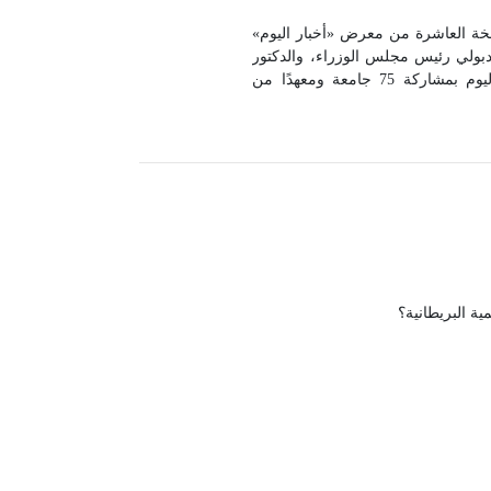
سخة العاشرة من معرض «أخبار اليوم»
فى مدبولي رئيس مجلس الوزراء، والدكتور
عبد العزيز قنصوة وزير التعليم العالي والبحث العلمي، وتنظمه مؤسسة أخبار اليوم بمشاركة 75 جامعة ومعهدًا من
مشروعات الصغيرة والمتوسطة بالهيئة
ة البريطانية؟